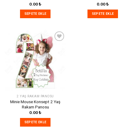
0.00
₺
0.00
₺
SEPETE EKLE
SEPETE EKLE
İstek
Listeme
Ekle
2 YAŞ RAKAM PANOSU
Minie Mouse Konsept 2 Yaş
Rakam Panosu
0.00
₺
SEPETE EKLE