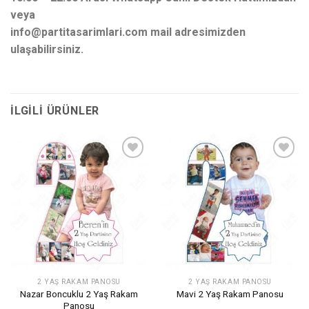
veya
info@partitasarimlari.com mail adresimizden
ulaşabilirsiniz.
İLGILI ÜRÜNLER
İstek
İstek
Listeme
Listeme
Ekle
Ekle
2 YAŞ RAKAM PANOSU
2 YAŞ RAKAM PANOSU
Nazar Boncuklu 2 Yaş Rakam
Mavi 2 Yaş Rakam Panosu
Panosu