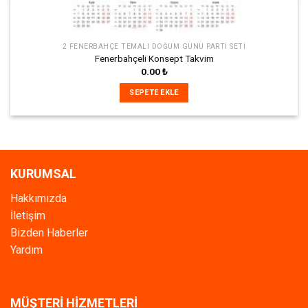
2 FENERBAHÇE TEMALI DOĞUM GÜNÜ PARTI SETI
Fenerbahçeli Konsept Takvim
0.00
₺
SEPETE EKLE
KURUMSAL
Hakkımızda
İletişim
Bizden Haberler
Yardım
MÜŞTERİ HİZMETLERİ