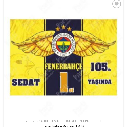
İstek
Listeme
Ekle
2 FENERBAHÇE TEMALI DOĞUM GÜNÜ PARTI SETI
Fenerbahçe Konsept Afiş