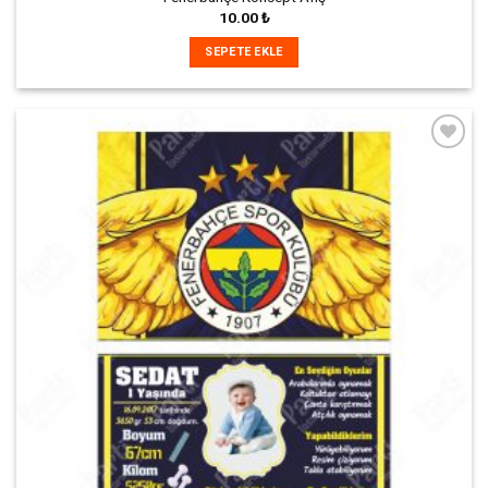
10.00
₺
SEPETE EKLE
İstek
Listeme
Ekle