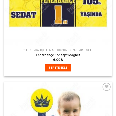
2 FENERBAHÇE TEMALI DOĞUM GÜNÜ PARTI SETI
Fenerbahçe Konsept Magnet
6.00
₺
SEPETE EKLE
İstek
Listeme
Ekle