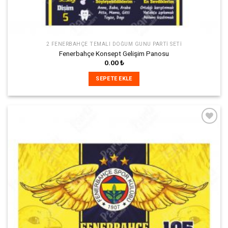
2 FENERBAHÇE TEMALI DOĞUM GÜNÜ PARTI SETI
Fenerbahçe Konsept Gelişim Panosu
0.00
₺
SEPETE EKLE
İstek
Listeme
Ekle