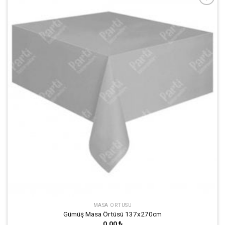
İstek
Listeme
Ekle
MASA ÖRTÜSÜ
Gümüş Masa Örtüsü 137x270cm
0.00
₺