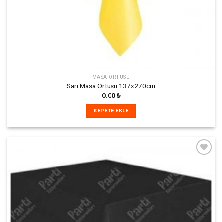
MASA ÖRTÜSÜ
Sarı Masa Örtüsü 137x270cm
0.00
₺
SEPETE EKLE
İstek
Listeme
Ekle