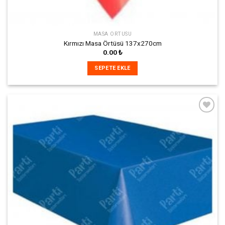
MASA ÖRTÜSÜ
Kırmızı Masa Örtüsü 137x270cm
0.00
₺
SEPETE EKLE
İstek
Listeme
Ekle