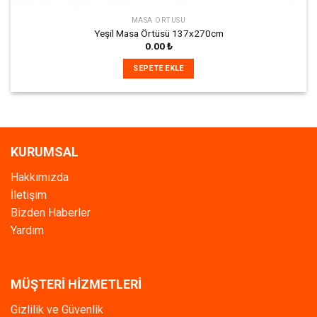
MASA ÖRTÜSÜ
Yeşil Masa Örtüsü 137x270cm
0.00
₺
SEPETE EKLE
KURUMSAL
Hakkımızda
İletişim
Bizden Haberler
Yardım
MÜŞTERİ HİZMETLERİ
Gizlilik ve Güvenlik