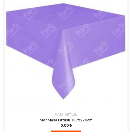
İstek
Listeme
Ekle
MASA ÖRTÜSÜ
Mor Masa Örtüsü 137x270cm
0.00
₺