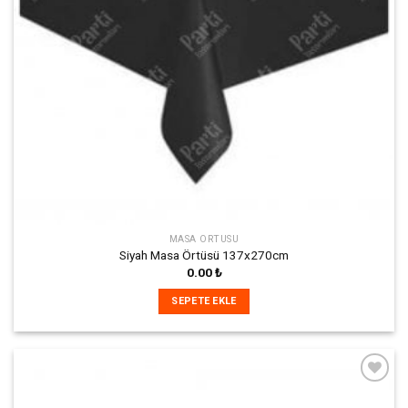
MASA ÖRTÜSÜ
Siyah Masa Örtüsü 137x270cm
0.00
₺
SEPETE EKLE
İstek
Listeme