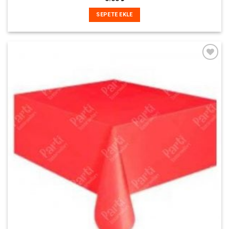
SEPETE EKLE
İstek
Listeme
Ekle