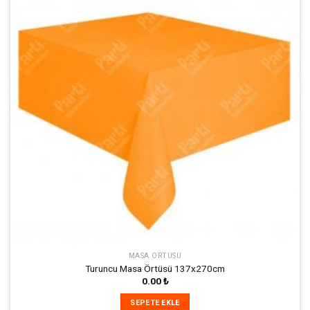
Ekle
MASA ÖRTÜSÜ
Turuncu Masa Örtüsü 137x270cm
0.00
₺
SEPETE EKLE