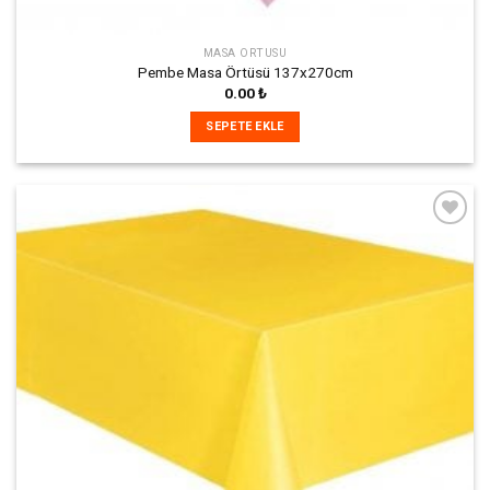
MASA ÖRTÜSÜ
Pembe Masa Örtüsü 137x270cm
0.00
₺
SEPETE EKLE
İstek
Listeme
Ekle