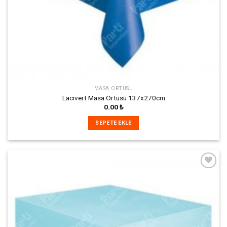
MASA ÖRTÜSÜ
Lacivert Masa Örtüsü 137x270cm
0.00
₺
SEPETE EKLE
İstek
Listeme
Ekle