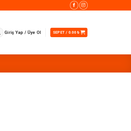
Giriş Yap / Üye Ol
SEPET /
0.00
₺