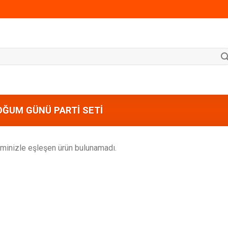
OĞUM GÜNÜ PARTI SETI
minizle eşleşen ürün bulunamadı.