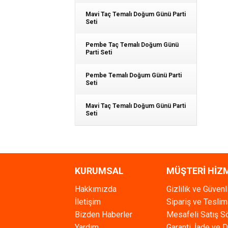
Mavi Taç Temalı Doğum Günü Parti
Seti
Pembe Taç Temalı Doğum Günü
Parti Seti
Pembe Temalı Doğum Günü Parti
Seti
Mavi Taç Temalı Doğum Günü Parti
Seti
KURUMSAL
MÜŞTERİ HİZ
Hakkımızda
Gizlilik ve Güvenl
İletişim
Sipariş ve Teslim
Bizden Haberler
Mesafeli Satış 
Yardım
Garanti, İade ve 