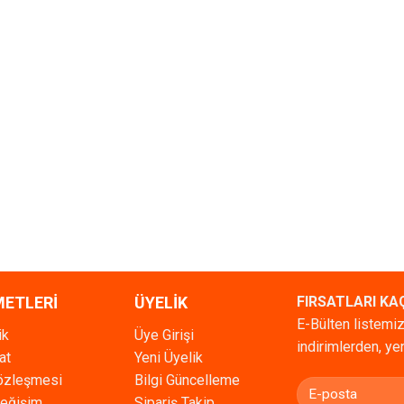
METLERİ
ÜYELİK
FIRSATLARI KA
E-Bülten listemiz
ik
Üye Girişi
indirimlerden, ye
at
Yeni Üyelik
Sözleşmesi
Bilgi Güncelleme
Değişim
Sipariş Takip