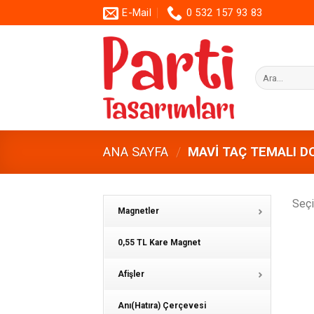
Skip
E-Mail
0 532 157 93 83
to
content
Ara:
ANA SAYFA
/
MAVI TAÇ TEMALI D
Seçi
Magnetler
0,55 TL Kare Magnet
Afişler
Anı(Hatıra) Çerçevesi